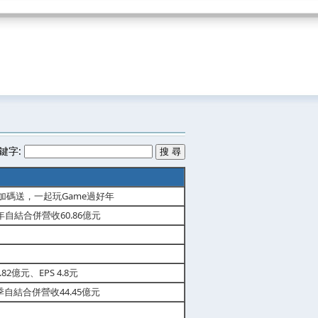
鍵字:
獎加碼送，一起玩Game過好年
年自結合併營收60.86億元
2億元、EPS 4.8元
季自結合併營收44.45億元