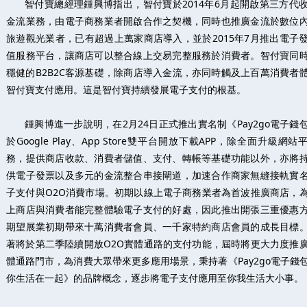
智付寶總經理鍾興博指出，智付寶於2014年6月起開啟第三方代
金流業務，由電子商務業者開啟合作之契機，同時也推廣金流於數位
旅遊觀光業者，已有超過上萬家商店導入，並於2015年7月推出電子
值服務平台，讓商店可以整合線上交易完整服務於消費者。智付寶同
穩健的B2B2C客源基礎，除商店導入金流，亦同時觸及上百萬消費者
智付寶支付應用。這是智付寶持續發展電子支付的根基。
鍾興博進一步說明，在2月24日正式推出實名制《Pay2go電子錢
於Google Play、App Store雙平台開放下載APP，除全面升級網站
務，提供商店收款、消費者儲值、支付、轉帳等基礎功能以外，亦將
供電子發票以及多元的金流整合串接閘道，加速合作商家無縫接軌實
子支付與O2O消費市場。初期以線上電子商務業者為首波推廣商店，
上商店與消費者能完整體驗電子支付的好處，因此推出開張三重優惠
期望展業初期帶來十萬消費者會員、一千家特約商店會員的成長目標
著將於第二季陸續開放O2O實體通路的支付功能，屆時將更大力度推
體通路門市，為消費大眾帶來更多應用場景，秉持著《Pay2go電子錢
你生活在一起》的品牌概念，逐步將電子支付應用至你我生活大小事。