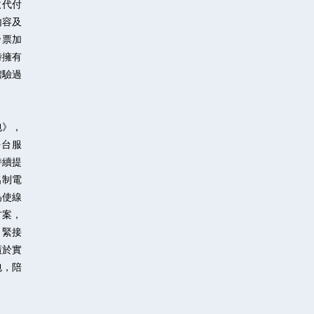
收代付
內容及
發票加
時擁有
體驗過
包》，
平台服
持續提
名制電
為使線
方案，
。緊接
廣於實
包，陪