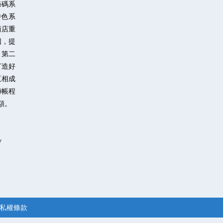
條碼系
特色系
商店重
因，提
。第二
打造好
互相成
轉帳程
額。
/
私權條款