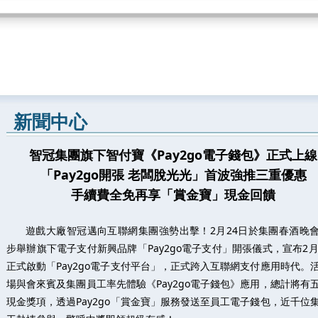
新聞中心
智冠集團旗下智付寶《Pay2go電子錢包》正式上線
「Pay2go開張 老闆脫光光」首波強推三重優惠
手續費全免再享「賞金寶」現金回饋
遊戲大廠智冠邁向互聯網集團強勢出擊！2月24日於集團春酒晚
步舉辦旗下電子支付新興品牌「Pay2go電子支付」開張儀式，宣布2月
正式啟動「Pay2go電子支付平台」，正式跨入互聯網支付應用時代。
場與會來賓及集團員工率先體驗《Pay2go電子錢包》應用，總計將有
現金獎項，透過Pay2go「賞金寶」服務發送至員工電子錢包，近千位