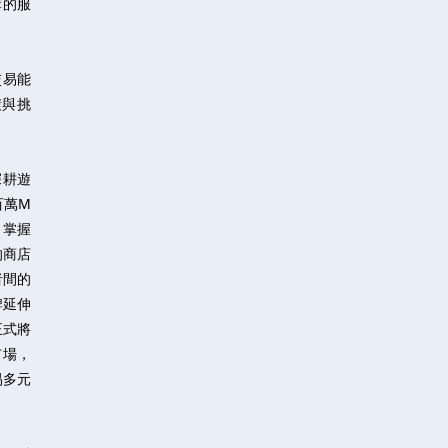
構的服
交易能
積與挑
深耕遊
百萬M
）掌握
的商店
者間的
牌延伸
正式將
市場，
易多元