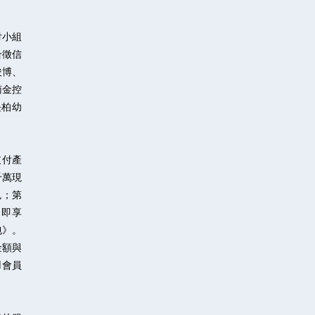
付小組
合徵信
俊博、
南金控
長柏幼
支付產
千萬現
免；第
，即享
包》。
金額與
d會員