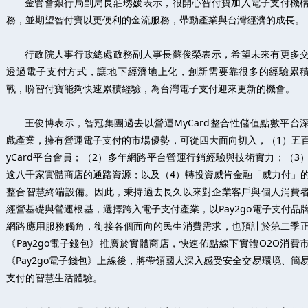
金管會銀行局副局長莊琇媛表示，很開心智付寶加入電子支付機
務，並期望智付寶以更便利的金流服務，帶動產業與台灣經濟的成長。
行政院人事行政總處政務副人事長蘇俊榮表示，希望未來有更多
透過電子支付方式，讓地下經濟地上化，創新需要靠很多的經驗累
戰，盼智付寶能夠快速累積經驗，為台灣電子支付迎來更新的機會。
王俊博表示，智冠集團過去以營運MyCard整合性儲值點數平台
戲產業，擁有營運電子支付的市場優勢，可從四大面向切入，（1）五
yCard平台會員；（2）多年網路平台營運行銷經驗與技術實力；（3
逾八千家實體商店的通路資源；以及（4）轉投資威肯金融「威力付」
整合智慧終端設備。因此，秉持過去長久以來對企業客戶與個人消費
經營基礎與營運根基，選擇跨入電子支付產業，以Pay2go電子支付品
網路應用服務觸角，銜接各個面向的民生消費需求，也預計於第二季
《Pay2go電子錢包》推廣於實體商店，快速佈點線下實體O2O消費
《Pay2go電子錢包》上線後，將帶領國人深入感受安全交易環境、簡
支付的智慧生活體驗。