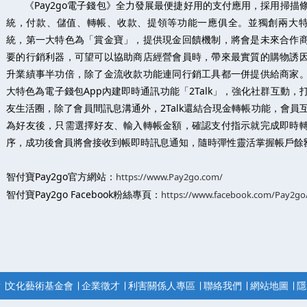
《Pay2go電子錢包》全力發展最便捷好用的支付應用，採用掃描
統，付款、儲值、轉帳、收款、提領等功能一應俱全。並獨創兩大
統，第一大特色為「賞金寶」，提供現金回饋機制，將會是未來合作
要的行銷利器，可望可以協助商店經營會員時，帶來最實質的購物誘
升業績事半功倍，除了金流收款功能連同行銷工具都一併提供給商家
大特色為電子錢包App內建即時通訊功能「2Talk」，強化社群互動，
友生活圈，除了會員間訊息溝通外，2Talk還結合現金轉帳功能，會員
為好友後，只需選擇好友、輸入轉帳金額，確認支付指示就完成即時
序，成功後會員將會接收到帳即時訊息通知，隨時彈性靈活掌握帳戶餘
智付寶Pay2go官方網站：
https://www.Pay2go.com/
智付寶Pay2go Facebook粉絲專頁：
https://www.facebook.com/Pay2go
點
∣
文化藝術基金會
∣
企業徵才
∣
利害關係人專區
∣
聯絡我們
∣
網站地圖
∣
隱
本網站圖文係屬智冠科技股份有限公司及旗下子公司所有。