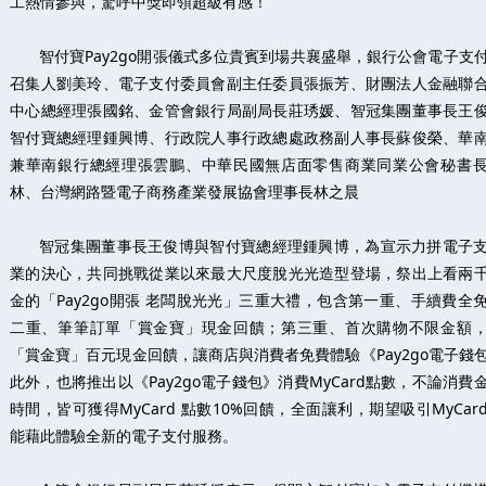
工熱情參與，驚呼中獎即領超級有感！
智付寶Pay2go開張儀式多位貴賓到場共襄盛舉，銀行公會電子支
召集人劉美玲、電子支付委員會副主任委員張振芳、財團法人金融聯
中心總經理張國銘、金管會銀行局副局長莊琇媛、智冠集團董事長王
智付寶總經理鍾興博、行政院人事行政總處政務副人事長蘇俊榮、華
兼華南銀行總經理張雲鵬、中華民國無店面零售商業同業公會秘書
林、台灣網路暨電子商務產業發展協會理事長林之晨
智冠集團董事長王俊博與智付寶總經理鍾興博，為宣示力拼電子
業的決心，共同挑戰從業以來最大尺度脫光光造型登場，祭出上看兩
金的「Pay2go開張 老闆脫光光」三重大禮，包含第一重、手續費全
二重、筆筆訂單「賞金寶」現金回饋；第三重、首次購物不限金額
「賞金寶」百元現金回饋，讓商店與消費者免費體驗《Pay2go電子錢
此外，也將推出以《Pay2go電子錢包》消費MyCard點數，不論消費
時間，皆可獲得MyCard 點數10%回饋，全面讓利，期望吸引MyCar
能藉此體驗全新的電子支付服務。